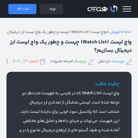
 همتاپی
ورود
ثبت نام
خانه
»
آموزش
»
واچ لیست (Watch List) چیست و چطور یک واچ لیست ارز دیجیتال بسازیم؟
واچ لیست (Watch List) چیست و چطور یک واچ لیست ارز
دیجیتال بسازیم؟
نویسنده:
ثریا حقی
ویراستار:
افسانه ناصرزاده
انتشار:
۱۲ آذر ۱۴۰۳
ب
چکیده مطلب:
واچ لیست (Watch List) که در فارسی به فهرست تحت‌نظر نیز
ترجمه شده است، لیستی متشکل از تعدادی ارز دیجیتال
منتخب است که پتانسیل سود خوبی برای دارنده لیست دارند.
این فهرست، می‌تواند بر مبنای داه‌ها و تحلیل‌های مختلفی
آماده شده و طیف گسترده‌ای از ارزهای دیجیتال متنوع را در بر