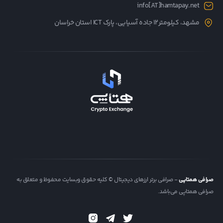
info[AT]hamtapay.net
مشهد، کیلومتر12 جاده آسیایی، پارک ICT استان خراسان
صرافی همتاپی
- صرافی برتر ارزهای دیجیتال © کلیه حقوق وبسایت محفوظ و متعلق به
صرافی همتاپی می‌باشد.