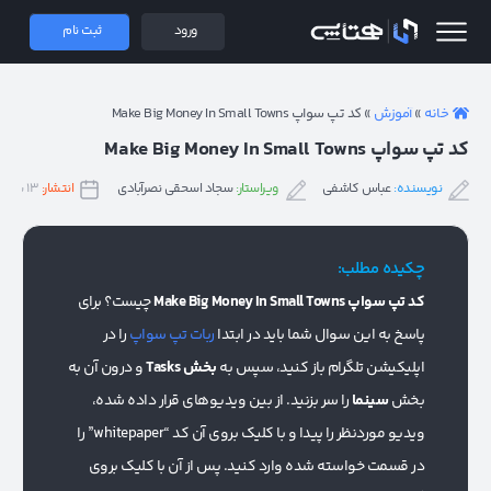
 همتاپی
ورود
ثبت نام
خانه
»
آموزش
»
کد تپ سواپ Make Big Money In Small Towns
کد تپ سواپ Make Big Money In Small Towns
نویسنده:
عباس کاشفی
ویراستار:
سجاد اسحقی نصرآبادی
انتشار:
۱۳ شهریور ۱۴۰۳
چکیده مطلب:
کد تپ سواپ Make Big Money In Small Towns
چیست؟ برای
پاسخ به این سوال شما باید در ابتدا
ربات تپ سواپ
را در
اپلیکیشن تلگرام باز کنید، سپس به
بخش Tasks
و درون آن به
بخش
سینما
را سر بزنید. از بین ویدیوهای قرار داده شده،
ویدیو موردنظر را پیدا و با کلیک بروی آن کد “whitepaper” را
در قسمت خواسته شده وارد کنید. پس از آن با کلیک بروی