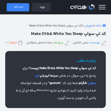
 همتاپی
ورود
ثبت نام
خانه
»
آموزش
»
کد تپ سواپ Make $755 While You Sleep
کد تپ سواپ Make $755 While You Sleep
نویسنده:
عباس کاشفی
ویراستار:
سجاد اسحقی نصرآبادی
انتشار:
۱۸ مرداد ۱۴۰۳
چکیده مطلب:
کد تپ سواپ Make $755 While You Sleep چیست؟
برای
پاسخ به این سوال در بخش
سینما ایردراپ
تپ
سواپ
تلگرام
شما باید کد “
quorum
” را در قسمت خواسته
شده ربات وارد کنید تا بتوانید جایزه 400,000 سکه ای آن را به
راحتی آب خوردن بدست آورید.