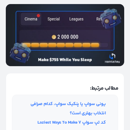
مطالب مرتبط:
یونی سواپ یا پنکیک سواپ، کدام صرافی
انتخاب بهتری است؟
کد تپ سواپ ۷ Laziest Ways To Make