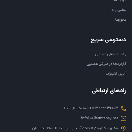
درباره ما
تماس با ما
مجوزها
دسترسی سریع
راهنما صرافی همتاپی
کارمزدها در صرافی همتاپی
آخرین تغییرات
راه‌های ارتباطی
05138496301-3 (ساعت۹ الی ۱۷)
info[AT]hamtapay.net
مشهد، کیلومتر12 جاده آسیایی، پارک ICT استان خراسان