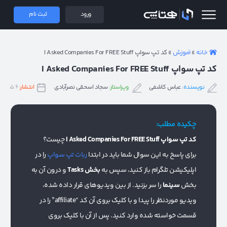
 همتاپی
ورود
ثبت نام
خانه
»
آموزش
»
کد تپ سواپ I Asked Companies For FREE Stuff
کد تپ سواپ I Asked Companies For FREE Stuff
نویسنده:
عباس کاشفی
ویراستار:
سجاد اسحقی نصرآبادی
انتشار:
۶ شهریور ۱۴۰۳
چکیده مطلب:
کد تپ سواپ I Asked Companies For FREE Stuff
چیست؟
برای پاسخ به این سوال شما باید در ابتدا
ربات تپ سواپ
را در
اپلیکیشن تلگرام باز کنید، سپس به
بخش Tasks
و درون آن به
بخش
سینما
را سر بزنید. از بین ویدیوهای قرار داده شده،
ویدیو موردنظر را پیدا و با کلیک بروی آن کد “affiliate” را در
قسمت خواسته شده وارد کنید. پس از آن با کلیک بروی