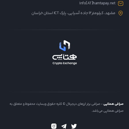
info[AT]hamtapay.net
مشهد، کیلومتر12 جاده آسیایی، پارک ICT استان خراسان
صرافی همتاپی
- صرافی برتر ارزهای دیجیتال © کلیه حقوق وبسایت محفوظ و متعلق به
صرافی همتاپی می‌باشد.