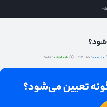
انه
‌شود؟
بروزرسانی:
18 بهمن 1403
زمان خواندن:
8
دقیقه