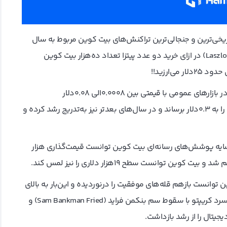
 تاریخی‌ترین و جنجالی‌ترین تراکنش‌های بیت کوین مربوط به سال
۲۰۱۰ میلادی است که در آن، فردی به نام لازلو هانیچ (Laszlo Hanyecz) در ازای خرید دو عدد پیتزا تعداد ده‌هزار بیت کوین
ی‌ارزید!!
بالاخره، در جولای ۲۰۱۰ میلادی بود که بیت‌ کوین برای اولین بار در بازارهای عمومی با قیمتی بین ۰.۰۰۰۸الی ۰.۰۸دلار
خرید‌و‌فروش شد. قیمت‌گذاری که تا پایان سال توانست خودش را به ۰.۳دلار برساند و در سال‌های بعدتر نیز به‌تدریج رشد کرده و
ه در سایه پوشش‌های رسانه‌ای بیت کوین توانست قیمت‌گذاری هزار
کرونا، بیت کوین توانست بازهم قله‌های موفقیت را درنوردیده و این‌بار به بالای
سطح ۶۰هزار دلار صعود کند. هرچند که در سال ۲۰۲۲، زمستان سرد کریپتو با سقوط سم بنکمن فراید (Sam Bankman Fried) و