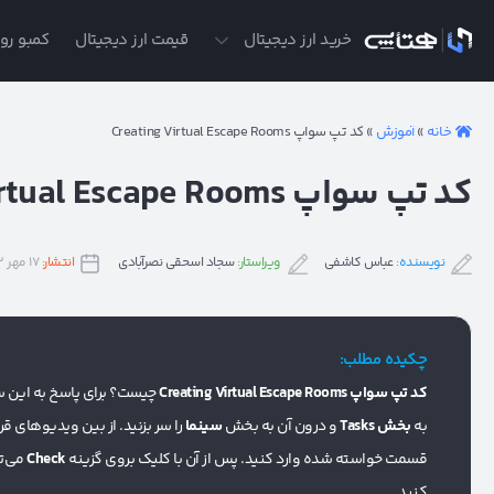
ی
خرید ارز دیجیتال
قیمت ارز دیجیتال
کمبو روز
خانه
»
آموزش
»
کد تپ سواپ Creating Virtual Escape Rooms
کد تپ سواپ Creating Virtual Escape Rooms
نویسنده:
عباس کاشفی
ویراستار:
سجاد اسحقی نصرآبادی
انتشار:
۱۷ مهر ۱۴۰۳
چکیده مطلب:
کد تپ سواپ Creating Virtual Escape Rooms
چیست؟ برای پاسخ به این سو
به
بخش Tasks
و درون آن به بخش
سینما
قسمت خواسته شده وارد کنید. پس از آن با کلیک بروی گزینه
Check
می‌توانید جایزه
کنید.