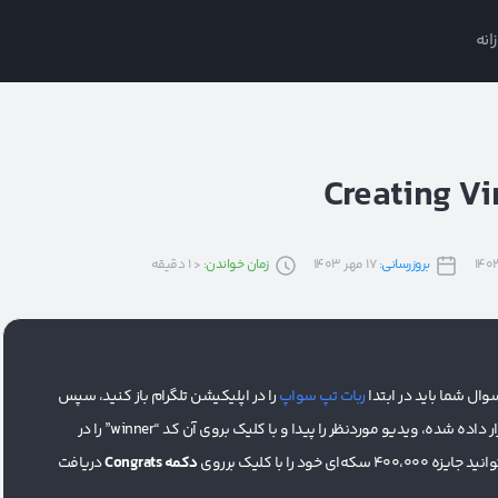
انه
بروزرسانی:
17 مهر 1403
زمان خواندن:
< 1
دقیقه
ال شما باید در ابتدا
ربات تپ سواپ
را در اپلیکیشن تلگرام باز کنید، سپس
را سر بزنید. از بین ویدیوهای قرار داده شده، ویدیو موردنظر را پیدا و با کلیک بروی آن کد “winner” را در
 400،000 سکه‌ای خود را با کلیک برروی
دکمه Congrats
دریافت