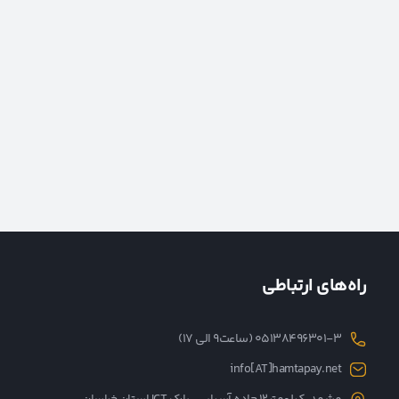
راه‌های ارتباطی
05138496301-3 (ساعت۹ الی ۱۷)
info[AT]hamtapay.net