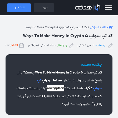
 همتاپی
ورود
ثبت نام
خانه
»
آموزش
»
کد تپ سواپ ۵ Ways To Make Money In Crypto
کد تپ سواپ ۵ Ways To Make Money In Crypto
نویسنده:
عباس کاشفی
ویراستار:
سجاد اسحقی نصرآبادی
انتشار:
۱۷ مرداد ۱۴۰۳
چکیده مطلب:
کد تپ سواپ 5 Ways To Make Money In Crypto چیست؟
برای
پاسخ به این سوال در بخش
سینما ایردراپ
تپ
encryption
سواپ
تلگرام
شما باید کد “
” را در قسمت خواسته
شده ربات وارد کنید تا بتوانید جایزه 400,000 سکه ای آن را به
راحتی آب خوردن بدست آورید.