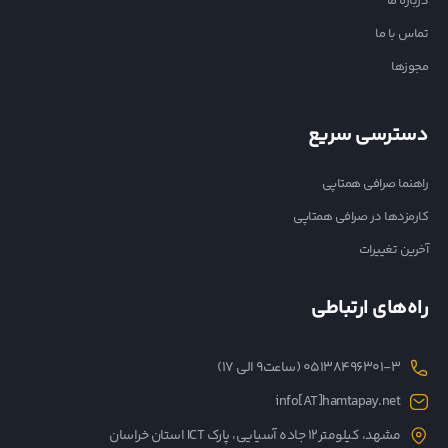
درباره ما
تماس با ما
مجوزها
دسترسی سریع
راهنما صرافی همتاپی
کارمزدها در صرافی همتاپی
آخرین تغییرات
راه‌های ارتباطی
05138496301-3 (ساعت۹ الی ۱۷)
info[AT]hamtapay.net
مشهد، کیلومتر12 جاده آسیایی، پارک ICT استان خراسان